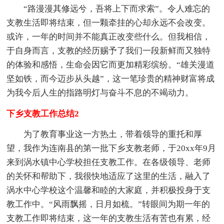
“路漫漫其修远兮，吾将上下而求索”。令人难忘的
支教生活即将结束，但一颗牵挂的心却永远不会改变。
或许，一年的时间并不能真正改变些什么。但我相信，
于自身而言，支教的经历赐予了我们一段新鲜而又独特
的体验和感悟，生命会因它而更加精彩缤纷。“雄关漫道
坚如铁，而今迈步从头越”，这一笔珍贵的精神财富将成
为我今后人生的指路明灯与奋斗不息的不竭动力。
下乡支教工作总结2
为了教育事业这一方热土，带着领导的重托和厚
望，我作为连南县的第一批下乡支教老师，于20xx年9月
来到涡水镇中心学校担任支教工作。在各级领导、老师
的关怀和帮助下，我很快地适应了这里的生活，融入了
涡水中心学校这个温馨和睦的大家庭，并积极投身于支
教工作中。“风雨飘摇，日月如梳。”转眼间为期一年的
支教工作即将结束，这一年的支教生活有苦也有累，经