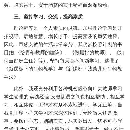
劳、踏实肯干、安于清贫的实干精神而深深感动。
三、坚持学习、交流，提高素质
理论素养是一个人素质的灵魂。加强理论学习是开
拓视野、启迪智慧、增长才干、提高素质的重要途径。
因此，虽然支教的生活非常辛劳，我仍然按照计划的书
目(如《给青年教师的建议》、《做最好的教师》、《如
何当好班主任》等)，坚持每天都不间断学习。整理了
《新课标下的生物教学》与《新课标下浅谈几种生物教
学法》。
此外，我还充分利用各种机会虚心向广大教师学习
学生管理的.实践经验;支教队员之间也相互帮助，相互学
习，相互体谅，工作才有条不紊地进行。学无止境，当
我真正静下心来学习才深深体悟到，无论做人还是做
事，要摆正心态，踏踏实实，从实际出发，切不可心浮
气躁;于大处着眼，从小事做起，做事不贪大，做人不计