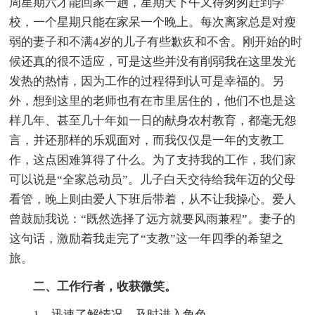
周星期六才能回家一趟，星期天下午又得匆匆赶到学
校，一个星期只能在家呆一个晚上。每次离家总是对瘦
弱的妻子和不满4岁的儿子有些歉疚和不舍。刚开始的时
候还真的很不适应，可是这些并没有削弱我在这里发光
发热的热情，因为工作的过程得到认可是幸福的。另
外，想到这里的老师也有在市里居住的，他们不也是这
样几年、甚至几十年如一日的献身农村教育，都毫无怨
言，并还那样的乐观面对，而我仅仅是一年的支教工
作，这点困难算得了什么。为了支持我的工作，我们家
可以说是“全家总动员”。儿子白天交待给我年迈的父母
看管，晚上则由爱人下班后带着，从不让我操心。爱人
曾鼓励我说：“既然选择了远方就要风雨兼程”。妻子的
这句话，激励着我走完了“支教”这一年四季的希望之
旅。
二、工作行者，收获微笑。
1、迅速了解情况，及时进入角色。