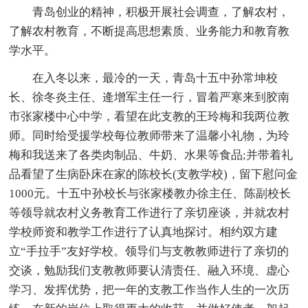
青岛创业的精神，积极开展社会调查，了解农村，
了解农村教育，不断提高思想素质、业务能力和教育教
学水平。
在入冬以来，最冷的一天，青岛十五中孙常坤校
长、徐冬炎主任、逄增军主任一行，冒着严寒来到胶南
市张家楼中心中学，看望在此支教的王玲梅和我两位教
师。同时给受援学校每位教师带来了温馨小礼物，为玲
梅和我送来了各类肉制品、牛奶、水果等食品;并带着礼
品看望了生病卧床在家的陈校长(支教学校)，留下慰问金
1000元。十五中孙校长与张家楼教办徐主任、陈副校长
等领导就农村义务教育工作进行了亲切座谈，并就农村
学校师资和教学工作进行了认真地探讨。相约双方建
立“手拉手”友好学校。领导们与支教教师进行了亲切的
交谈，勉励我们支教教师要认清责任、融入环境、虚心
学习、发挥优势，把一年的支教工作当作人生的一次历