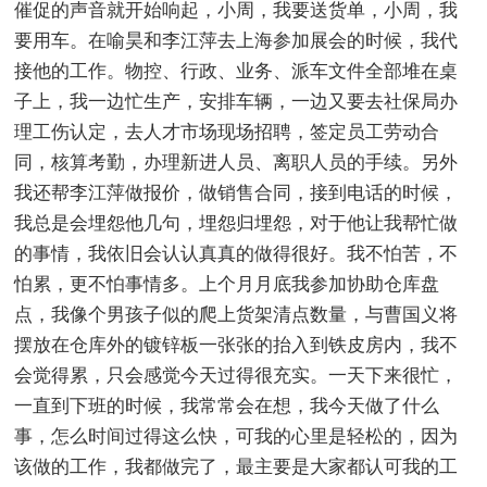
催促的声音就开始响起，小周，我要送货单，小周，我
要用车。在喻昊和李江萍去上海参加展会的时候，我代
接他的工作。物控、行政、业务、派车文件全部堆在桌
子上，我一边忙生产，安排车辆，一边又要去社保局办
理工伤认定，去人才市场现场招聘，签定员工劳动合
同，核算考勤，办理新进人员、离职人员的手续。另外
我还帮李江萍做报价，做销售合同，接到电话的时候，
我总是会埋怨他几句，埋怨归埋怨，对于他让我帮忙做
的事情，我依旧会认认真真的做得很好。我不怕苦，不
怕累，更不怕事情多。上个月月底我参加协助仓库盘
点，我像个男孩子似的爬上货架清点数量，与曹国义将
摆放在仓库外的镀锌板一张张的抬入到铁皮房内，我不
会觉得累，只会感觉今天过得很充实。一天下来很忙，
一直到下班的时候，我常常会在想，我今天做了什么
事，怎么时间过得这么快，可我的心里是轻松的，因为
该做的工作，我都做完了，最主要是大家都认可我的工