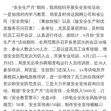
“安全生产月”期间，我局组织开展安全宣传活动：
一是加强对内学习教育。局里及时传达国网公司和省公
司《安全简报》、《事故快报》以及《版安全生产和优
质服务百问百查》，各单位，尤其是基层所站，及时组
织员工召开会议，认真进行传达。据统计，6月份“安全
生产月”活动期间，全局范围共召开各类层次的会议38场
次，参会人数达520人次。二是以提高员工业务技能，增
强安全防范意识为切入点，开展专业培训。6月2日——6
月8日，局里先后举办两期变电运行人员培训班，近30人
参加培训。局安监、生技部门还深入xx、xx等供电所开
展模拟人触电急救培训，进一步增强了员工的自我保护
意识和安全防范意识。三是大力开展安全宣传咨询日活
动。根据“安全生产月”活动安排，全局投入5000元，订
购《安全教育警示》光盘4张、《供电企业安全风险评估
规范》58本、安全宣传画150副，制作安全宣传横幅12