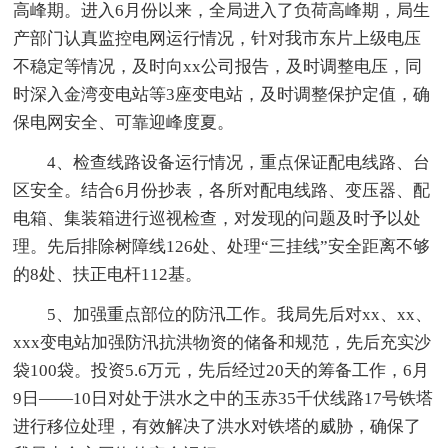
高峰期。进入6月份以来，全局进入了负荷高峰期，局生
产部门认真监控电网运行情况，针对我市东片上级电压
不稳定等情况，及时向xx公司报告，及时调整电压，同
时深入金湾变电站等3座变电站，及时调整保护定值，确
保电网安全、可靠迎峰度夏。
4、检查线路设备运行情况，重点保证配电线路、台
区安全。结合6月份抄表，各所对配电线路、变压器、配
电箱、集装箱进行巡视检查，对发现的问题及时予以处
理。先后排除树障线126处、处理“三挂线”安全距离不够
的8处、扶正电杆112基。
5、加强重点部位的防汛工作。我局先后对xx、xx、
xxx变电站加强防汛抗洪物资的储备和规范，先后充实沙
袋100袋。投资5.6万元，先后经过20天的筹备工作，6月
9日——10日对处于洪水之中的玉赤35千伏线路17号铁塔
进行移位处理，有效解决了洪水对铁塔的威胁，确保了