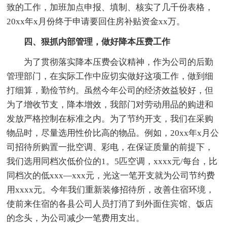
致的工作，加班加点申报、填制、核实了几千份表格，
20xx年x月份终于申请要回住房补贴资金xx万。
四、狠抓内部管理，做好降本压费工作
为了贯彻落实降本压费会议精神，作为公司的后勤
管理部门，在实际工作中应切实做好这项工作，做到细
打细算，勤俭节约。虽然今年公司的经济效益较好，但
为了增收节支，降本增效，我部门对劳动用品的购进和
发放严格控制在标准之内。为了节约开支，我们在采购
物品时，尽量选用性价比高的物品。例如，20xx年x月公
司招待所购置一批空调、彩电，在保证质量的前提下，
我们选用同档次低价位的1。5匹空调，xxxx元/每台，比
同档次的低xxx—xxx元，光这一笔开支就为公司节约费
用xxxx元。今年我们重新装修招待所，改善住宿环境，
使前来住宿的各县公司人员打消了到外面住宾馆、饭店
的念头，为公司减少一笔费用支出。