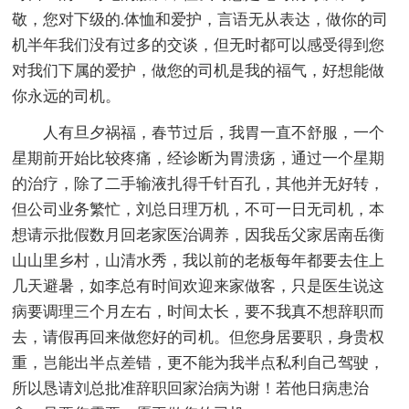
敬，您对下级的.体恤和爱护，言语无从表达，做你的司
机半年我们没有过多的交谈，但无时都可以感受得到您
对我们下属的爱护，做您的司机是我的福气，好想能做
你永远的司机。
人有旦夕祸福，春节过后，我胃一直不舒服，一个
星期前开始比较疼痛，经诊断为胃溃疡，通过一个星期
的治疗，除了二手输液扎得千针百孔，其他并无好转，
但公司业务繁忙，刘总日理万机，不可一日无司机，本
想请示批假数月回老家医治调养，因我岳父家居南岳衡
山山里乡村，山清水秀，我以前的老板每年都要去住上
几天避暑，如李总有时间欢迎来家做客，只是医生说这
病要调理三个月左右，时间太长，要不我真不想辞职而
去，请假再回来做您好的司机。但您身居要职，身贵权
重，岂能出半点差错，更不能为我半点私利自己驾驶，
所以恳请刘总批准辞职回家治病为谢！若他日病患治