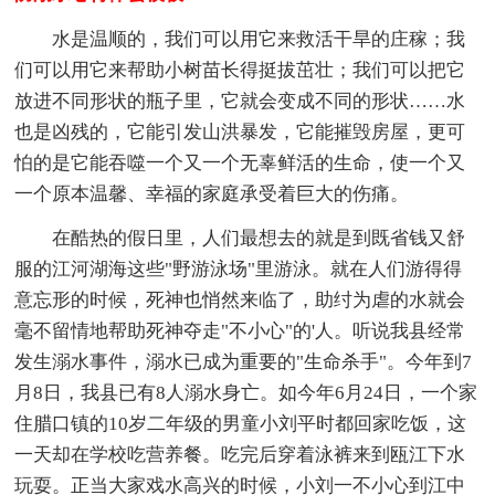
水是温顺的，我们可以用它来救活干旱的庄稼；我
们可以用它来帮助小树苗长得挺拔茁壮；我们可以把它
放进不同形状的瓶子里，它就会变成不同的形状……水
也是凶残的，它能引发山洪暴发，它能摧毁房屋，更可
怕的是它能吞噬一个又一个无辜鲜活的生命，使一个又
一个原本温馨、幸福的家庭承受着巨大的伤痛。
在酷热的假日里，人们最想去的就是到既省钱又舒
服的江河湖海这些"野游泳场"里游泳。就在人们游得得
意忘形的时候，死神也悄然来临了，助纣为虐的水就会
毫不留情地帮助死神夺走"不小心"的'人。听说我县经常
发生溺水事件，溺水已成为重要的"生命杀手"。今年到7
月8日，我县已有8人溺水身亡。如今年6月24日，一个家
住腊口镇的10岁二年级的男童小刘平时都回家吃饭，这
一天却在学校吃营养餐。吃完后穿着泳裤来到瓯江下水
玩耍。正当大家戏水高兴的时候，小刘一不小心到江中