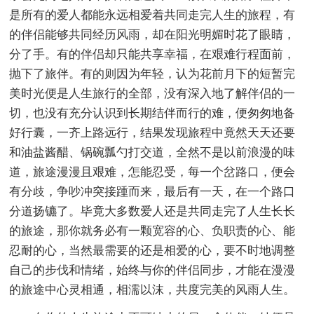
是所有的爱人都能永远相爱着共同走完人生的旅程，有
的伴侣能够共同经历风雨，却在阳光明媚时花了眼睛，
分了手。有的伴侣却只能共享幸福，在艰难行程面前，
抛下了旅伴。有的则因为年轻，认为花前月下的短暂完
美时光便是人生旅行的全部，没有深入地了解伴侣的一
切，也没有充分认识到长期结伴而行的难，便匆匆地备
好行囊，一齐上路远行，结果发现旅程中竟然天天还要
和油盐酱醋、锅碗瓢勺打交道，全然不是以前浪漫的味
道，旅途漫漫且艰难，怎能忍受，每一个岔路口，便会
有分歧，争吵冲突接踵而来，最后有一天，在一个路口
分道扬镳了。毕竟大多数爱人还是共同走完了人生长长
的旅途，那你就务必有一颗宽容的心、负职责的心、能
忍耐的心，当然最需要的还是相爱的心，要不时地调整
自己的步伐和情绪，始终与你的伴侣同步，才能在漫漫
的旅途中心灵相通，相濡以沫，共度完美的风雨人生。