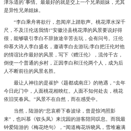
津乐道的`事情。最最好的就是交上一个兄弟姐妹，尤其
是异性兄弟姐妹。
“李白乘舟将欲行，忽闻岸上踏歌声。桃花潭水深千
尺，不及汪伦送我情!”安徽泾县桃花潭的风景要说好得
很，能够吸引李白不辞旅途辛苦去玩，会有问号。汪伦
仰慕大诗人李白盛名，邀请李白去游玩;李白把汪伦对他
的情谊比作最好的风景，写下《赠汪伦》，流传千古，
倒使一个普通的乡村，正因李白和汪伦两个人，成为后
人不断前往的风景名胜。
最让人神往的是崔护《题都成南庄》的艳遇，“去年
今日此门中，人面桃花相映红。人面不知何处去，桃花
依旧笑春风。”风景不在自然，而在感受中。
当然，陆游的“悲哀桥下春波绿，曾是惊鸿照影
来”，也叫慕《钗头凤》来沈园的游客陪同叹息。而我最
钟爱陆游的《梅花绝句》，“闻道梅花坼晓风，雪堆遍满