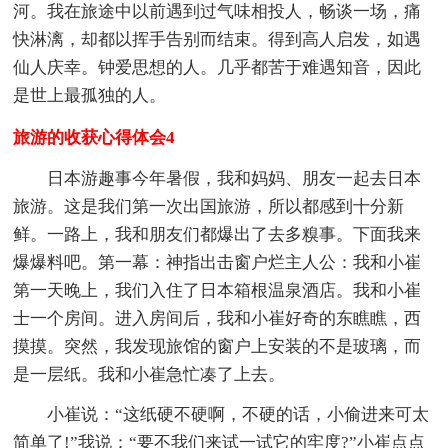
河。我在旅途中以前遇到过气味相投人，畅谈一场，痛
快淋漓，却都以挥手告别而结束。得到高人启发，如遇
仙人庆幸。钟爱思想的人。几乎都苦于难遇知音，因此
是世上最孤独的人。
旅游的收获心得体会4
日本游趣事今年暑假，我和妈妈、朋友一起去日本
旅游。这是我们第一次出国旅游，所以都感到十分新
鲜。一路上，我和朋友们都爆出了去多糗事。下面我来
爆爆料吧。第一幕：神指出击窗户烂主人公：我和小崔
第一天晚上，我们入住了日本箱根温泉酒店。我和小崔
士一个房间。进入房间后，我和小崔好奇的东瞧瞧，西
摸摸。突然，我发现旅馆的窗户上安装的不是玻璃，而
是一层纸。我和小崔急忙凑了上去。
小崔说：“这纸硬不硬啊，不硬的话，小偷进来可太
简单了!”我说：“要不我们来试一试它的牢度?”小崔点点