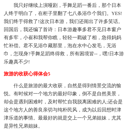
我只好继续上演哑剧，手舞足蹈一番后，那个日本
人终于明白了，在柜子里翻了七八条浴巾个我们。YES!
我们终于得救了!这次日本游，我们还闹出了许多笑话。
回国后，我还编了首诗：日本游趣事多君不见日本窗户
有多牢，小崔和我帮你瞧，轻轻一戳破了相，急得妈妈
忙补偿。君不见浴巾藏那里，泡在水中心发毛，无浴
巾，怎现身?手舞足蹈终得救，所有困境皆--，嘿!日本游
乐趣真不少!
旅游的收获心得体会5
什么是旅游的最大收获，自然是得到情景交流的愉
悦。有时候对一个地方的最好印象，倒不是自然美景，
却会是遇到困难时，及时帮忙自我脱离困难的人;还会是
这个地方人的善良亲切与纯朴民风，成为以后回想时津
津乐道的事情。最最好的就是交上一个兄弟姐妹，尤其
是异性兄弟姐妹。