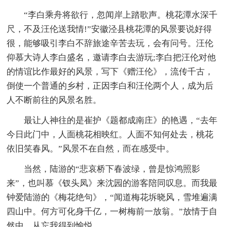
“李白乘舟将欲行，忽闻岸上踏歌声。桃花潭水深千
尺，不及汪伦送我情!”安徽泾县桃花潭的风景要说好得
很，能够吸引李白不辞旅途辛苦去玩，会有问号。汪伦
仰慕大诗人李白盛名，邀请李白去游玩;李白把汪伦对他
的情谊比作最好的风景，写下《赠汪伦》，流传千古，
倒使一个普通的乡村，正因李白和汪伦两个人，成为后
人不断前往的风景名胜。
最让人神往的是崔护《题都成南庄》的艳遇，“去年
今日此门中，人面桃花相映红。人面不知何处去，桃花
依旧笑春风。”风景不在自然，而在感受中。
当然，陆游的“悲哀桥下春波绿，曾是惊鸿照影
来”，也叫慕《钗头凤》来沈园的游客陪同叹息。而我最
钟爱陆游的《梅花绝句》，“闻道梅花坼晓风，雪堆遍满
四山中。何方可化身千亿，一树梅前一放翁。”放情于自
然中，从忘我得到愉悦。