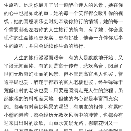
生旅程。她为你展开了另一道醉心迷人的风景，她在你
的心中也是如此的重，她的每一个笑容都会吸引你的视
线，她的喜怒哀乐会时刻牵动你旅行的情绪，她的每一
个需要都会左右你的人生旅行的航向。有了她，你会发
现你的生命旅程更充实，更有好处，他会一齐伴你后半
生的旅程，并且会延续你生命的旅行。
人生的旅行漫漫而艰辛，有的人是默默地开始，又
平淡无闻而终。有的则是富于传奇，悲欢离合，阅遍了
世间无数奇幻壮丽的风景。但不管是高官名人也罢，普
通平民也罢，醉迷于都市的富人老板也罢，终生碌碌于
荒僻山村的老农也罢，只要是圆满走完人生的旅程，虽
然旅程的资料相差天地，但他的内心都是丰富而充实
的。都会有对美妙风景的渴望，有朋友的相伴，有累时
小憩的港湾，都会经历无数次风雨中的凄苦，也都会有
迎来日出时的欢欣。山重水复疑无路，柳暗花明又一