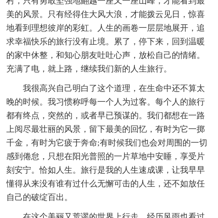
村，只有勇敢坚强地翻越一座又一座山峰，才能看到最
美的风景。只有经得住大风大浪，才能拨云见日，惊喜
地看到理想彼岸的彩虹。人生的画卷一层层地展开，追
求幸福快乐的旅行没有止境。累了，停下来，回到温暖
的家中休整，和知心朋友吐吐心声，放松自己的情绪。
充满了电，就上路，继续我们新的人生旅行。
我很高兴自己明白了这个道理，在生命中还不算太
晚的时候。我习惯称呼每一个人为过客。每个人的旅行
都有终点，突然的，或者早已预谋的。我们都想在一路
上阅尽最壮丽的风景，留下最美的回忆，有时为它一掷
千金，有时为它疲于奔命;有时候我们也会对周围的一切
感到倦怠，只想在阳光普照的一片草地中安睡，享受片
刻安宁。恰如人生。旅行是我的人生速成课，让我早早
懂得从来没有谁有过什么无懈可击的人生，还不如放任
自己的破绽百出。
在这个美丽又荒谬的世界上行走，经历风雨也看过