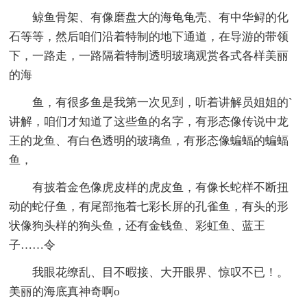
鲸鱼骨架、有像磨盘大的海龟龟壳、有中华鲟的化
石等等，然后咱们沿着特制的地下通道，在导游的带领
下，一路走，一路隔着特制透明玻璃观赏各式各样美丽
的海
鱼，有很多鱼是我第一次见到，听着讲解员姐姐的`
讲解，咱们才知道了这些鱼的名字，有形态像传说中龙
王的龙鱼、有白色透明的玻璃鱼，有形态像蝙蝠的蝙蝠
鱼，
有披着金色像虎皮样的虎皮鱼，有像长蛇样不断扭
动的蛇仔鱼，有尾部拖着七彩长屏的孔雀鱼，有头的形
状像狗头样的狗头鱼，还有金钱鱼、彩虹鱼、蓝王
子……令
我眼花缭乱、目不暇接、大开眼界、惊叹不已！。
美丽的海底真神奇啊o