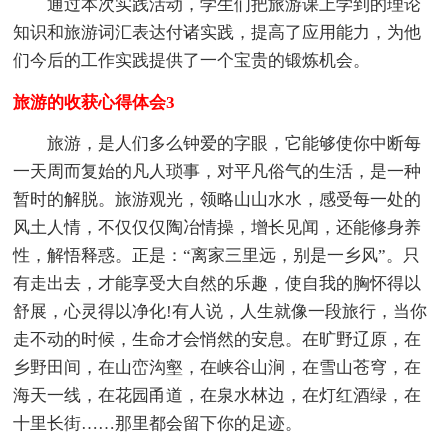
通过本次实践活动，学生们把旅游课上学到的理论
知识和旅游词汇表达付诸实践，提高了应用能力，为他
们今后的工作实践提供了一个宝贵的锻炼机会。
旅游的收获心得体会3
旅游，是人们多么钟爱的字眼，它能够使你中断每
一天周而复始的凡人琐事，对平凡俗气的生活，是一种
暂时的解脱。旅游观光，领略山山水水，感受每一处的
风土人情，不仅仅仅陶冶情操，增长见闻，还能修身养
性，解悟释惑。正是：“离家三里远，别是一乡风”。只
有走出去，才能享受大自然的乐趣，使自我的胸怀得以
舒展，心灵得以净化!有人说，人生就像一段旅行，当你
走不动的时候，生命才会悄然的安息。在旷野辽原，在
乡野田间，在山峦沟壑，在峡谷山涧，在雪山苍穹，在
海天一线，在花园甬道，在泉水林边，在灯红酒绿，在
十里长街……那里都会留下你的足迹。