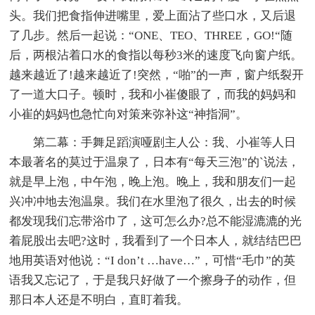
头。我们把食指伸进嘴里，爱上面沾了些口水，又后退
了几步。然后一起说：“ONE、TEO、THREE，GO!“随
后，两根沾着口水的食指以每秒3米的速度飞向窗户纸。
越来越近了!越来越近了!突然，“啪”的一声，窗户纸裂开
了一道大口子。顿时，我和小崔傻眼了，而我的妈妈和
小崔的妈妈也急忙向对策来弥补这“神指洞”。
第二幕：手舞足蹈演哑剧主人公：我、小崔等人日
本最著名的莫过于温泉了，日本有“每天三泡”的`说法，
就是早上泡，中午泡，晚上泡。晚上，我和朋友们一起
兴冲冲地去泡温泉。我们在水里泡了很久，出去的时候
都发现我们忘带浴巾了，这可怎么办?总不能湿漉漉的光
着屁股出去吧?这时，我看到了一个日本人，就结结巴巴
地用英语对他说：“I don’t …have…”，可惜“毛巾”的英
语我又忘记了，于是我只好做了一个擦身子的动作，但
那日本人还是不明白，直盯着我。