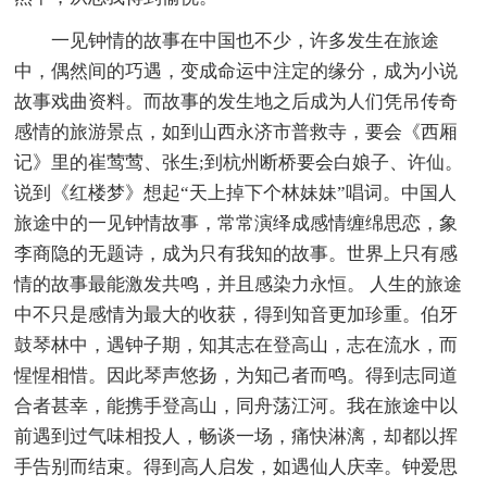
一见钟情的故事在中国也不少，许多发生在旅途
中，偶然间的巧遇，变成命运中注定的缘分，成为小说
故事戏曲资料。而故事的发生地之后成为人们凭吊传奇
感情的旅游景点，如到山西永济市普救寺，要会《西厢
记》里的崔莺莺、张生;到杭州断桥要会白娘子、许仙。
说到《红楼梦》想起“天上掉下个林妹妹”唱词。中国人
旅途中的一见钟情故事，常常演绎成感情缠绵思恋，象
李商隐的无题诗，成为只有我知的故事。世界上只有感
情的故事最能激发共鸣，并且感染力永恒。 人生的旅途
中不只是感情为最大的收获，得到知音更加珍重。伯牙
鼓琴林中，遇钟子期，知其志在登高山，志在流水，而
惺惺相惜。因此琴声悠扬，为知己者而鸣。得到志同道
合者甚幸，能携手登高山，同舟荡江河。我在旅途中以
前遇到过气味相投人，畅谈一场，痛快淋漓，却都以挥
手告别而结束。得到高人启发，如遇仙人庆幸。钟爱思