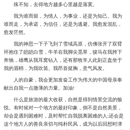
殊不知，去得地方越多心里越是落寞。
我为谁而留，为情人，为事业，还是为知己。我为
谁而走，为承诺，为信任，还是为逃避。我愈发混乱，
愈发茫然。
我的神思一下子飞到了雪域高原，仿佛张开了双臂
环抱住了皑皑白雪，牛羊在我脚尖觅草，骏马在我胯下
奔驰，雄鹰从我耳窝钻入，还有那牧羊人此刻正盘坐于
我的眉梢，为我吹笛。我昂首挺胸，意气风发。
人的自豪，我会更加发奋工作为伟大的中国母亲奉
献出自我一点微薄的力量。加油!
什么是旅游的最大收获，自然是得到情景交流的愉
悦。有时候对一个地方的最好印象，倒不是自然美景，
却会是遇到困难时，及时帮忙自我脱离困难的人;还会是
这个地方人的善良亲切与纯朴民风，成为以后回想时津