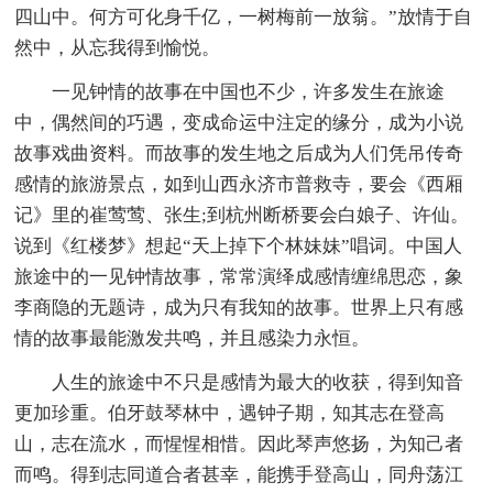
四山中。何方可化身千亿，一树梅前一放翁。”放情于自
然中，从忘我得到愉悦。
一见钟情的故事在中国也不少，许多发生在旅途
中，偶然间的巧遇，变成命运中注定的缘分，成为小说
故事戏曲资料。而故事的发生地之后成为人们凭吊传奇
感情的旅游景点，如到山西永济市普救寺，要会《西厢
记》里的崔莺莺、张生;到杭州断桥要会白娘子、许仙。
说到《红楼梦》想起“天上掉下个林妹妹”唱词。中国人
旅途中的一见钟情故事，常常演绎成感情缠绵思恋，象
李商隐的无题诗，成为只有我知的故事。世界上只有感
情的故事最能激发共鸣，并且感染力永恒。
人生的旅途中不只是感情为最大的收获，得到知音
更加珍重。伯牙鼓琴林中，遇钟子期，知其志在登高
山，志在流水，而惺惺相惜。因此琴声悠扬，为知己者
而鸣。得到志同道合者甚幸，能携手登高山，同舟荡江