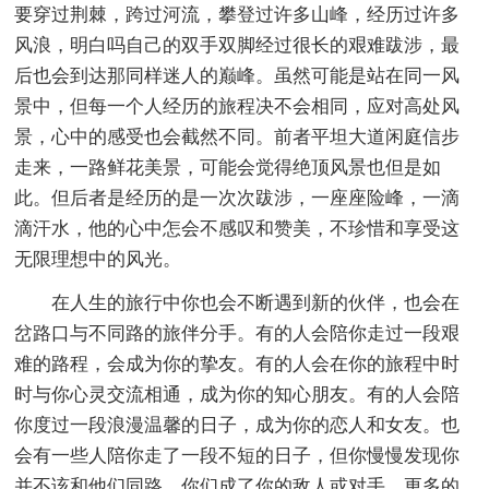
要穿过荆棘，跨过河流，攀登过许多山峰，经历过许多
风浪，明白吗自己的双手双脚经过很长的艰难跋涉，最
后也会到达那同样迷人的巅峰。虽然可能是站在同一风
景中，但每一个人经历的旅程决不会相同，应对高处风
景，心中的感受也会截然不同。前者平坦大道闲庭信步
走来，一路鲜花美景，可能会觉得绝顶风景也但是如
此。但后者是经历的是一次次跋涉，一座座险峰，一滴
滴汗水，他的心中怎会不感叹和赞美，不珍惜和享受这
无限理想中的风光。
在人生的旅行中你也会不断遇到新的伙伴，也会在
岔路口与不同路的旅伴分手。有的人会陪你走过一段艰
难的路程，会成为你的挚友。有的人会在你的旅程中时
时与你心灵交流相通，成为你的知心朋友。有的人会陪
你度过一段浪漫温馨的日子，成为你的恋人和女友。也
会有一些人陪你走了一段不短的日子，但你慢慢发现你
并不该和他们同路，你们成了你的敌人或对手。更多的