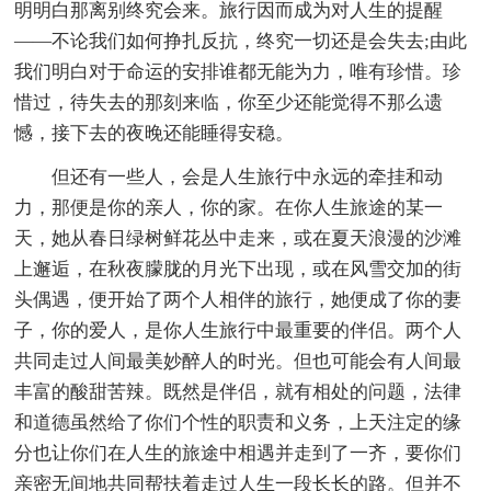
明明白那离别终究会来。旅行因而成为对人生的提醒
——不论我们如何挣扎反抗，终究一切还是会失去;由此
我们明白对于命运的安排谁都无能为力，唯有珍惜。珍
惜过，待失去的那刻来临，你至少还能觉得不那么遗
憾，接下去的夜晚还能睡得安稳。
但还有一些人，会是人生旅行中永远的牵挂和动
力，那便是你的亲人，你的家。在你人生旅途的某一
天，她从春日绿树鲜花丛中走来，或在夏天浪漫的沙滩
上邂逅，在秋夜朦胧的月光下出现，或在风雪交加的街
头偶遇，便开始了两个人相伴的旅行，她便成了你的妻
子，你的爱人，是你人生旅行中最重要的伴侣。两个人
共同走过人间最美妙醉人的时光。但也可能会有人间最
丰富的酸甜苦辣。既然是伴侣，就有相处的问题，法律
和道德虽然给了你们个性的职责和义务，上天注定的缘
分也让你们在人生的旅途中相遇并走到了一齐，要你们
亲密无间地共同帮扶着走过人生一段长长的路。但并不