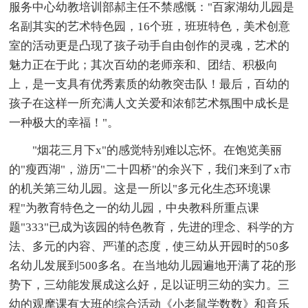
服务中心幼教培训部郝主任不禁感慨："百家湖幼儿园是
名副其实的艺术特色园，16个班，班班特色，美术创意
室的活动更是凸现了孩子动手自由创作的灵魂，艺术的
魅力正在于此；其次百幼的老师亲和、团结、积极向
上，是一支具有优秀素质的幼教突击队！最后，百幼的
孩子在这样一所充满人文关爱和浓郁艺术氛围中成长是
一种极大的幸福！"。
"烟花三月下x"的感觉特别难以忘怀。在饱览美丽
的"瘦西湖"，游历"二十四桥"的余兴下，我们来到了x市
的机关第三幼儿园。这是一所以"多元化生态环境课
程"为教育特色之一的幼儿园，中央教科所重点课
题"333"已成为该园的特色教育，先进的理念、科学的方
法、多元的内容、严谨的态度，使三幼从开园时的50多
名幼儿发展到500多名。在当地幼儿园遍地开满了花的形
势下，三幼能发展成这么好，足以证明三幼的实力。三
幼的观摩课有大班的综合活动《小老鼠学数数》和音乐