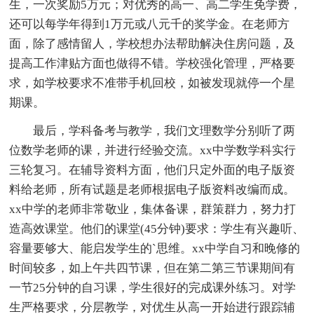
生，一次奖励5万元；对优秀的高一、高二学生免学费，
还可以每学年得到1万元或八元千的奖学金。在老师方
面，除了感情留人，学校想办法帮助解决住房问题，及
提高工作津贴方面也做得不错。学校强化管理，严格要
求，如学校要求不准带手机回校，如被发现就停一个星
期课。
最后，学科备考与教学，我们文理数学分别听了两
位数学老师的课，并进行经验交流。xx中学数学科实行
三轮复习。在辅导资料方面，他们只定外面的电子版资
料给老师，所有试题是老师根据电子版资料改编而成。
xx中学的老师非常敬业，集体备课，群策群力，努力打
造高效课堂。他们的课堂(45分钟)要求：学生有兴趣听、
容量要够大、能启发学生的`思维。xx中学自习和晚修的
时间较多，如上午共四节课，但在第二第三节课期间有
一节25分钟的自习课，学生很好的完成课外练习。对学
生严格要求，分层教学，对优生从高一开始进行跟踪辅