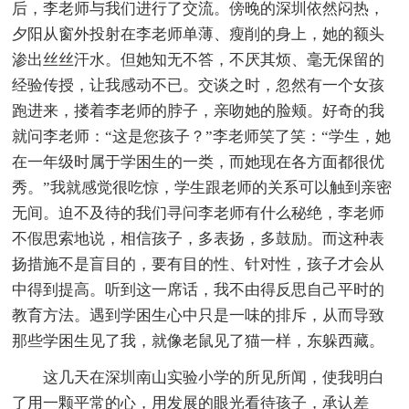
后，李老师与我们进行了交流。傍晚的深圳依然闷热，
夕阳从窗外投射在李老师单薄、瘦削的身上，她的额头
渗出丝丝汗水。但她知无不答，不厌其烦、毫无保留的
经验传授，让我感动不已。交谈之时，忽然有一个女孩
跑进来，搂着李老师的脖子，亲吻她的脸颊。好奇的我
就问李老师：“这是您孩子？”李老师笑了笑：“学生，她
在一年级时属于学困生的一类，而她现在各方面都很优
秀。”我就感觉很吃惊，学生跟老师的关系可以触到亲密
无间。迫不及待的我们寻问李老师有什么秘绝，李老师
不假思索地说，相信孩子，多表扬，多鼓励。而这种表
扬措施不是盲目的，要有目的性、针对性，孩子才会从
中得到提高。听到这一席话，我不由得反思自己平时的
教育方法。遇到学困生心中只是一味的排斥，从而导致
那些学困生见了我，就像老鼠见了猫一样，东躲西藏。
这几天在深圳南山实验小学的所见所闻，使我明白
了用一颗平常的心，用发展的眼光看待孩子，承认差