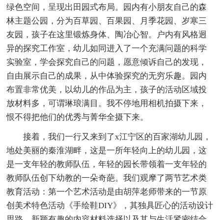
绿色空间，呈现出田园式布局。园内有小朋友自己的森
林主题公园，分为百草园、百果园、月季花园、岁寒三
友园，孩子在这里锻炼身体、陶冶心智。户内有风格迥
异的探究工作室，幼儿如同进入了一个充满问题的科学
实验室，学会探究自己的问题，愿意倾诉自己的发现，
自由展示自己的成果，从中体验探究的无穷乐趣。园内
布置非常优美，以幼儿的作品为主，孩子的活动区域投
放材料多，可谓琳琅满目。我不停地用相机拍摄下来，
恨不得把他们的优秀与菁华全摄下来。
接着，我们一行又来到了x江宁区的百家湖幼儿园，
地处美丽的秦淮湖畔，这是一所年轻向上的幼儿园，这
是一支年轻的教师队伍，年轻的园长带领着一支年轻的
教师队伍创下幼教的一朵奇葩。我们观摩了两节艺术类
教育活动：第一个艺术活动是由胡萍老师带来的一节原
创美术特色活动《手绘鞋DIY》，其独具匠心的活动设计
思路、新颖有趣的内容材料选择以及其与生活紧密结合