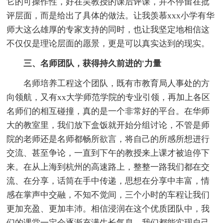
它的可操作性，好在吴教授的课后评课，并不停留在批
评层面，而是给出了具体的做法。让我羡慕xxx小学有华
师大这么雄厚的专家支持的同时，也让我坚定地相信这
不仅仅是理论层面的愿景，更是可以真实达到的现实。
三、名师团队，获得持久前进的'力量
名师培养工程这个团队，既有市教育局人事处的方
向领航，又有xx大学师范学院的专业引领，再加上各区
名师们的相互碰撞，真的是一个非常好的平台。在华师
大的教室里，我们放下盒饭就开始分组讨论，不管是师
院的老师还是名师都畅所欲言，将自己的所感所想进行
交流、甚至争论，一直到下午的教授来上课才被迫停下
来。在从上海到杭州的高速路上，整整一路我们都在交
流、在分享，话筒在手中传递，思想在分享中丰富，情
感在掌声中交融，不知不觉间，三个小时的车程让我们
更加充盈、更加丰沛。相信浸润在这个优质团队中，我
们的课堂一定会逐渐充满生长气息，我们都能实现自己