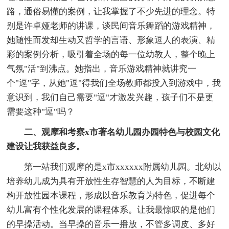
路，通俗易懂的案例，让我掌握了不少先进的理念。特
别是许卓娅老师的讲课，谈民间音乐舞蹈的游戏精神，
她随性而发却生动又哲学的言语、形象逗人的表演、精
彩的案例分析，吸引着全场的每一位幼教人，整个晚上
气氛"活"到沸点。她指出，音乐游戏精神就讲究一
个"逗"字，从她"逗"得我们全场教师都投入到游戏中，我
意识到，我们自己需要"逗"才激发兴趣，孩子们不是更
需要这种"逗"吗？
二、观摩和考察x市著名幼儿园办园特色与校园文化
建设让我获益良多。
第一站我们观摩的是x市xxxxxx附属幼儿园。北幼以
培养幼儿成为具有开放性生存智慧的人为目标，不断建
构开放性园本课程，形成以音乐教育为特色，促进每个
幼儿富有个性化发展的课程体系。让我最惊叹的是他们
的早操活动。当早操的音乐一播放，不管多调皮、多好