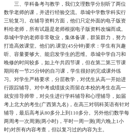
三、学科备考与教学，我们文理数学分别听了两位
数学老师的课，并进行经验交流。恭城中学数学科实行
三轮复习。在辅导资料方面，他们只定外面的电子版资
料给老师，所有试题是老师根据电子版资料改编而成。
恭城中学的老师非常敬业，集体备课，群策群力，努力
打造高效课堂。他们的.课堂(45分钟)要求：学生有兴趣
听、容量要够大、能启发学生的思维。恭城中学自习和
晚修的时间较多，如上午共四节课，但在第二第三节课
期间有一节25分钟的自习课，学生很好的完成课外练
习。对学生严格要求，分层教学，对优生从高一开始进
行跟踪辅导。对中考成绩拔尖而留在本校的考生在高一
就安排导师带，对尖生进行学科辅导和心理辅导，如届
考上北大的考生(广西第九名)，在高三对弱科英语有针对
辅导，最后高考从80多分上到110多分。另外他们数学每
两周考一次周测(两小时)，平时一周一测(周六晚上1小
时)对所有内容考查，但以复习过的内容为主。