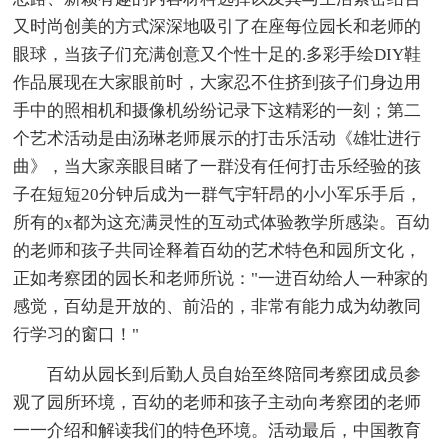
又时尚创美的方式深深地吸引了在座每位园长和老师的
眼球，当孩子们充满创意又个性十足的.多彩手绘DIY鞋
作品展现在大家眼前时，大家忍不住挤到孩子们身边用
手中的照相机和摄像机纷纷记录下这精彩的一刻；第二
个艺术活动是由汤琳老师展示的打击乐活动《雄壮进行
曲》，当大家亲眼目睹了一群没有任何打击乐经验的孩
子在短短20分钟后成为一群气宇轩昂的小小军乐手后，
所有的x都为这充满灵性的互动式体验教学所感染。百幼
的老师和孩子共同诠释着百幼的艺术特色和园所文化，
正如考察团的园长和老师所说："一进百幼给人一种家的
感觉，百幼是开放的、前沿的，非常有能力成为幼教同
行学习的窗口！"
百幼从园长到后勤人员自始至终陪同考察团成员参
观了园所环境，百幼的老师和孩子主动向考察团的老师
一一介绍和解读我们的特色环境。活动最后，中国教育