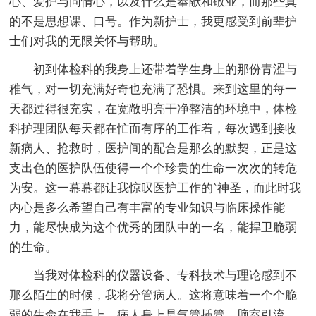
心、爱护与同情心，以及什么是奉献和敬业，而那些真
的不是思想课、口号。作为新护士，我更感受到前辈护
士们对我的无限关怀与帮助。
初到体检科的我身上还带着学生身上的那份青涩与
稚气，对一切充满好奇也充满了恐惧。来到这里的每一
天都过得很充实，在宽敞明亮干净整洁的环境中，体检
科护理团队每天都在忙而有序的工作着，每次遇到接收
新病人、抢救时，医护间的配合是那么的默契，正是这
支出色的医护队伍使得一个个珍贵的生命一次次的转危
为安。这一幕幕都让我惊叹医护工作的`神圣，而此时我
内心是多么希望自己有丰富的专业知识与临床操作能
力，能尽快成为这个优秀的团队中的一名，能捍卫脆弱
的生命。
当我对体检科的仪器设备、专科技术与理论感到不
那么陌生的时候，我将分管病人。这将意味着一个个脆
弱的生命在我手上，病人身上是气管插管、脑室引流