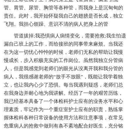
管、胃管、尿管、胸管等各种管，而我身上是沉甸甸的
责任。此时，我开始怀疑我自己的翅膀是否长成，独立
飞翔。我担心烦躁、意识不清的病人把身上的管
管道拔掉;我恐惧病人病情变化，需要抢救;我生怕遗
漏自己班上的工作，而给接班的同事带来麻烦。当我还
在为这一切忧心忡忡的时候，老师们无私的帮助让我慢
慢成长，步入积极充实的工作岗位。虽然我独立分管病
人，但是我感觉到老师们的眼光从没离开我和我分管的
病人，我很感谢老师的“放手不放眼”，既能让我学着独
立，也让我内心少了恐惧。每当我遇到疑惑，老师们总
在我身边并耐心地为我讲解。经历了一年的艰苦历练，
我已经基本具备了一个体检科护士应有的业务水平和心
理素质，牢记作为一个重症室护士应有的职责，熟练掌
握体检科各种日常设备的使用方法和注意事项，在常见
危重病人的抢救中做到有条不紊地配合好医生，充分铭