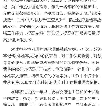
习，积极学习各项新技术、新业务，认真学习做好笔
记，为工作提供理论指导。作为一名年轻的体检护士，
无时无刻都在高标准、严要求自己。始终铭记“细节决定
成败”，工作中严格执行“三查八对”，防止医疗差错事故
的发生。虚心向他人请教，积极改进工作方式方法，增
强工作能力，提高专科护理知识，提高护理服务质量,提
高护理操作技术。
对体检科室引进的'新仪器能熟练掌握。-年来，始终
牢记“以体检客人为中心的宗旨，对工作认真负责，对领
导尊敬服从，圆满完成科室指派的各项特护任务。今后
我将继续努力提高护理技术，争取做到“一针见血”，轻
体检客人痛苦。培养良好的心理素质，工作中不慌不忙,
井然有序;认真学习专科知识,为专科工作提供理念依据。
在即将过去的一年里，要再次感谢主任和护士长给
子的教育、指导、批评和帮助，感谢同事们给予的关心
和支持。回顾过去，有许多进步和提高，同时也存在一