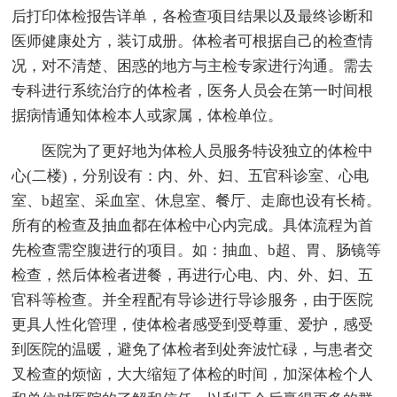
后打印体检报告详单，各检查项目结果以及最终诊断和
医师健康处方，装订成册。体检者可根据自己的检查情
况，对不清楚、困惑的地方与主检专家进行沟通。需去
专科进行系统治疗的体检者，医务人员会在第一时间根
据病情通知体检本人或家属，体检单位。
医院为了更好地为体检人员服务特设独立的体检中
心(二楼)，分别设有：内、外、妇、五官科诊室、心电
室、b超室、采血室、休息室、餐厅、走廊也设有长椅。
所有的检查及抽血都在体检中心内完成。具体流程为首
先检查需空腹进行的项目。如：抽血、b超、胃、肠镜等
检查，然后体检者进餐，再进行心电、内、外、妇、五
官科等检查。并全程配有导诊进行导诊服务，由于医院
更具人性化管理，使体检者感受到受尊重、爱护，感受
到医院的温暖，避免了体检者到处奔波忙碌，与患者交
叉检查的烦恼，大大缩短了体检的时间，加深体检个人