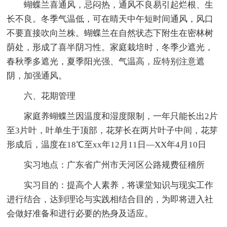
蝴蝶兰喜通风，忌闷热，通风不良易引起烂根、生
长不良。冬季气温低，可在晴天中午短时间通风，风口
不要直接吹向兰株。蝴蝶兰在自然状态下附生在密林树
荫处，形成了喜半阴习性。家庭栽培时，冬季少遮光，
春秋季多遮光，夏季阳光强、气温高，应特别注意遮
阴，加强通风。
六、花期管理
家庭养蝴蝶兰因温度和湿度限制，一年只能长出2片
至3片叶，叶单生于顶部，花芽长在两片叶子中间，花芽
形成后，温度在18℃至xx年12月11日—XX年4月10日
实习地点：广东省广州市天河区公路规费征稽所
实习目的：提高个人素养，将课堂知识与现实工作
进行结合，达到理论与实践相结合目的，为即将进入社
会做好准备和进行必要的热身及适应。