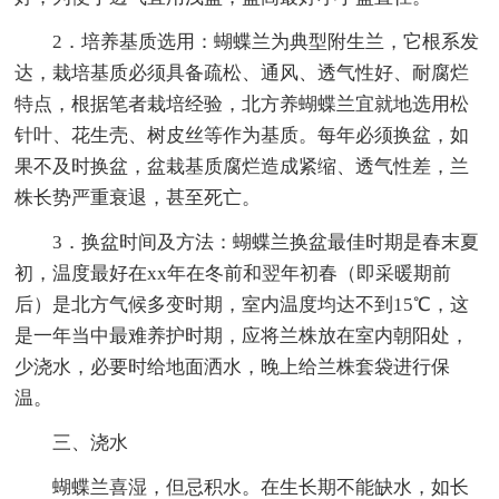
2．培养基质选用：蝴蝶兰为典型附生兰，它根系发
达，栽培基质必须具备疏松、通风、透气性好、耐腐烂
特点，根据笔者栽培经验，北方养蝴蝶兰宜就地选用松
针叶、花生壳、树皮丝等作为基质。每年必须换盆，如
果不及时换盆，盆栽基质腐烂造成紧缩、透气性差，兰
株长势严重衰退，甚至死亡。
3．换盆时间及方法：蝴蝶兰换盆最佳时期是春末夏
初，温度最好在xx年在冬前和翌年初春（即采暖期前
后）是北方气候多变时期，室内温度均达不到15℃，这
是一年当中最难养护时期，应将兰株放在室内朝阳处，
少浇水，必要时给地面洒水，晚上给兰株套袋进行保
温。
三、浇水
蝴蝶兰喜湿，但忌积水。在生长期不能缺水，如长