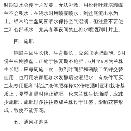
时期缺水会使叶片发黄，无法补救。用松针叶栽培蝴蝶
兰不会积水，在浇水时用喷壶喷水，到盆底流出水为
止。经常给兰盆周围洒水保持空气湿润，但注意不要使
兰叶心部积水，尤其冬季夜间禁止将水喷洒到叶片上。
四、施肥
蝴蝶兰因生长快、生育期长，应采取薄肥勤施。5月
份兰株刚换盆，正处于恢复期不施肥，6月至9月为兰株
生长期，应每周施一次，做到叶面肥和磷酸二氢钾交替
使用，也可用农家肥加水发酵后浇灌肥水，有条件可买
兰花专用肥和“花宝”液体肥稀释XX倍喷洒叶面和栽培基
质上，夏季高温时停止施肥。秋末兰株生长渐缓，应减
少施肥，施肥过多往往造成兰株过于旺盛，影响花芽形
成，致使不能开花。
五、通风和遮阴