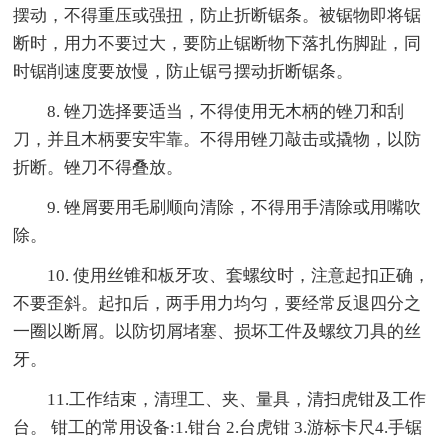
摆动，不得重压或强扭，防止折断锯条。被锯物即将锯
断时，用力不要过大，要防止锯断物下落扎伤脚趾，同
时锯削速度要放慢，防止锯弓摆动折断锯条。
8. 锉刀选择要适当，不得使用无木柄的锉刀和刮
刀，并且木柄要安牢靠。不得用锉刀敲击或撬物，以防
折断。锉刀不得叠放。
9. 锉屑要用毛刷顺向清除，不得用手清除或用嘴吹
除。
10. 使用丝锥和板牙攻、套螺纹时，注意起扣正确，
不要歪斜。起扣后，两手用力均匀，要经常反退四分之
一圈以断屑。以防切屑堵塞、损坏工件及螺纹刀具的丝
牙。
11.工作结束，清理工、夹、量具，清扫虎钳及工作
台。 钳工的常用设备:1.钳台 2.台虎钳 3.游标卡尺4.手锯