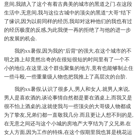
意间,我踏入了这个有着古典美的城市的黑道之门.在这段
生活中,无意间,我与这位古城中的顶尖的黑道"大哥"结下
了缘识,因为以前同样的经历,我却对这种他们的我也有过
的经历极度的反感,为此我便一再的拒绝了与他的进一步
的发展的机会.
我的xx暑假,因为我的"后背"的强大,在这个城市的不
明之路上却竟然出奇的在很短很短的时间里有了一个不
小的地位,在这里,这个群虫聚集的地方,竟有也能够制止住
一些斗殴,一些重量级人物也把我推上了高层次的台阶.
我的xx暑假,认识了很多人,男人和女人.就男人来说,
男人是喜欢酒的,谈论事情自然都是要在酒桌上,而我又是
很不怕上酒桌的,这就使我与一些顶尖的大哥级人物都成
为了挚友,兄弟们都一直敬我几分.而且更让人想不到的是,
在无意之间还与这个小城的房地产大亨结为了义兄弟.在
女人方面,因为工作的特殊,在这个假期里我也算是桃花运