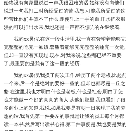
始终没有向家里说过一声我很困难的话,始终没有向他们
说过一句我打工时所经受过的苦.我想,可能我所受过的这
些苦比他们并算不了什么,即使轧上一手的血,汗水把衣服
浸的可以拧出水来,我也还是一声都不想吭的在继续着.
我的xx暑假,在这一段生活里,我一直在奢望着能够完
完整整的吃完一顿饭,奢望着能够完完整整的睡完一次觉,
但却一直没有实现过.现在,对我来说,这些都已经不重要
了,最重要的是我有了这一段的经历.
我的xx暑假,我换了两次工作,经历了两个老板,比起前
一个来,后一个是绝对的要好一些的,但却也都尽是一丘之
貉.在这里,我也才明白什么是老板,什么是社会,明白了怎
么才能做一个好的真真的商人.从他们那里,我也看到了很
多商业上的知道,我说,如果我要是有朝一日实现了我的梦
想的话,我首先第一件要左的事就是让我的员工每个月都
读一本书,然后写出读书心得.第二件事便是,我也要是我的