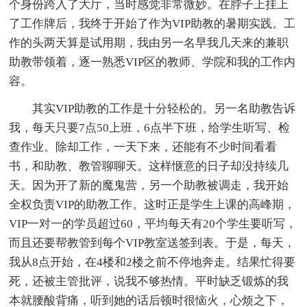
个身份跨入了大厅，当时感觉非常微妙。在脖子上挂上
了工作牌后，我终于开始了作为VIP助教的暑期实践。工
作的头两天算是试用期，我由另一名早我几天来的兼职
助教带领着，逐一熟悉VIP区的教师、学院和我的工作内
容。
其实VIP助教的工作是十分轻松的。另一名助教告诉
我，每天只要7点50上班，6点半下班，给学生听写、检
查作业。除却工作，一天下来，还能有不少时间看看
书，和助教、教管聊聊天。这样惬意的日子却没持续几
天。因为开了新的魔鬼营，另一个助教被调走，我开始
全权负责VIP的助教工作。这时正是学生上课的高峰期，
VIP一对一的学员超过60，平均每天有20个学生要听写，
而且还要帮教管到每个VIP教室送签到表。于是，每天，
我从8点开始，在4楼和2楼之前不停地奔走。结果忙得要
死，还被主管批评，说我不够热情。平时缺乏锻炼的我
本就腰酸背痛，听到她的话后顿时很恼火，心烦之下，