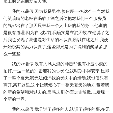
员工的兄弟朋友亲人我.
我的xx暑假,因为我是男生,脸皮厚一些,这个一向对我
们笑嘻嘻的老板在喝醉了酒之后便把对我们三个服务员
的气都出在了那天只来我一个人上班的我的身上.他训的
是很有道理,因为在此以前,我确实是在混天数,在他说了之
后我也发现了我也是对生活的不认真,所以在此之后,我便
开始极其的卖力认真了,这些都只是为了得到的奖励多那
么一些些.
我的xx暑假,没有大风大浪的冲击却也有小波小浪的
拍打,一波一波的冲击着我的心灵,让我时刻不得安宁.压抑
了一整个夏天,我无法倾泻我的灵肉中的蠕动,我也便只有
离开,离开这里,这个让我烦心了一整天夏天的地方,带着我
的新的希望和对过去的.反感,去到外面走走散散,去发现一
个新的世界.
我的xx暑假,我见过了很多的人,认识了很多的事,在无