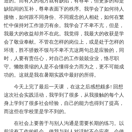
造的。而有人的地方就有缺陷，有尊卑，但更多的却是
缺陷间的互补，尊卑表面下的秩序。我学会了如何待人
接物，如何跟不同身份、不同观念的人相处，如何在繁
忙中保持对工作游刃有余。我学会了不卑不亢，但是，
我最大的收益却并不在此。我觉得，我最大的收获是学
会了敬业奉献。不管在怎样的岗位上，或是处于怎样的
环境，胜不骄败不馁与不卑不亢这两句总是应验的，同
时，人要有责任心，对自己的工作兢兢业业，恪尽职
守。懒散畏缩的人是不会懂得全力而为之，更不可能成
功的。这就是我在暑期实践中最好的所得。
今天上完了最后一天课 ，在这之后感想颇多! 回想
这次社会实践活动，我学到了很多，从我接触的每个人
身上学到了很多社会经验，自己的能力也得到了提高，
而这些在学校里是学不到的。
在社会上要善于与别人沟通是需要长期的练习。以
前没有工作的机会，使我与别人对话时不会应变，会使