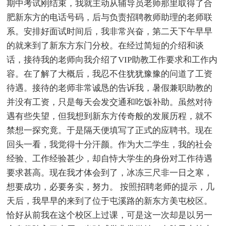
期中考试刚结束，我就主动从辅导员老师那里取得了合
肥新东方的电话号码，后与负责招聘教师助理的老师联
系。安排好面试时间后，我非常兴奋，第二天下午早早
的就来到了新东方东门分校。在经过简短的介绍和谈
话，接待我的老师向我介绍了VIP助教工作要求和工作内
容。在了解了大概后，我忍不住犹犹豫豫的问道了工资
待遇。接待的老师非常诚恳的告诉我，暑假兼职助教的
并没有工资，只是每天会发交通和吃饭补助。虽然对待
遇有些失望，但我想到新东方传奇般的发展历程，就不
禁想一探究竟。于是隔天便填写了正式的应聘书。现在
回头一看，我觉得十分汗颜。作为大二学生，我的社会
经验、工作经验甚少，却自恃大学生的身份对工作待遇
要求甚高。现在我才体会到了，冰冻三尺非一日之寒，
想要成功，必要务实，努力。 按照招聘老师的提示，几
天后，我早早的来到了位于屯溪路的新东方美屯校区。
恰好从前我在这个校区上过课，可是这一次却是以另一