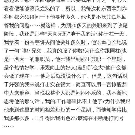
想起来，那些东西都很简单，只要我用十分之一的心去
看看便能够滚瓜烂熟的了，所以，我每次将东西拿到炸
栏时都必须得问一下他要炸多久，他也是不厌其烦地回
答我的问题······就这样，为期20多天的兼职来到了收尾
阶段，我还是那样“天真无邪”地干我的活~终于在一天，
我拿着一份香芋饼去问他要炸多久时，他语重心长地说
了一句“唉!~兄弟，我真的服了你啦!为什么你跟阿柱(也
是一名大一的兼职员，他比我早到那里兼职一个星期，
是个热情好学，乐观向上的好人)差别那么大?他什么都
会做了现在······他之后就没说什么了。但是，这句话对
于好强的我来说打击实在很大，简直可以用一言惊醒梦
中人来形容。当晚我整个人都是闷闷不乐的，我不断地
思考他的那句话，我的.工作哪里比不上他了?为什么我跟
他来到这里的时间相差短短的一个星期，而他却学得比
我多那么多，工作得比我出色???脑海在不断地打问号
······