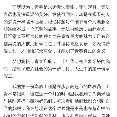
而我以为，青春是永远无法譬喻，无法形容，无法
言语也无法重温的美好。纵使可回忆，却是在观看别人
的梦境一样临水照花，记忆得起每个细节每个清晰脉络
却连缀不成一个完整的故事，无法再经历，由此看来，
只可意会不可言传的神奇才是青春最大的魅力，只有亲
临其境的人披荆斩棘而过，才懂得喜怒哀乐，才晓得苦
涩香甜，才领悟悲欢离合，才能明了青春真正的含义。
梦想扬帆，青春启航，二十年华，初出象牙塔的我
们，踏出了进入社会的第一步，打了人生中的第一份寒
假工。
我的第一份寒假工作是在步步高超市的司称员。工
资不是很高，但在这一个月的时间里我看到了为柴米油
盐酱醋茶操心而的妈妈们，每次看到她们我都会想到自
己的妈妈，我在想现在这个时候她是不是也在超市中为
我们的中餐挑选新鲜的食材。所以我要感谢妈妈，是她