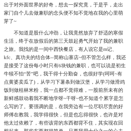
出于对外面世界的好奇，想去一探究竟，于是乎，走出
家门自个儿去做兼职的念头便不知不觉地在我的心里萌
芽了~
不知道是股什么冲劲，让我竟然放弃了舒适的寒假
生活，终于在放假后的第三天鼓起勇气开始了我的兼职
之旅。我找的是一间中西快餐店，有人说它是m记、
kfc、真功夫的结合体--简称山寨店~但不管怎么样，我还
是接受了这份每小时只有6块钱的兼职，也可以说是初生
牛犊不怕“苦”吧，我干得十分勤奋，也很好学(呵呵~有
点黄婆卖瓜了)，从学习下薯条到做汉堡，从学习做滑鸡
饭到做桂林米粉，我一点都不觉得难，一股前所未有的
新鲜感鼓动着我不断地学呀~干呀~也不知道个累字是怎
么写的了。要强调的是，在我旁边有一位尽职尽责的好
师傅在教我，我学得很快，但是也忘得很快，也许是对
他太过依赖了，有些该背的东西都背不住，其实现在回